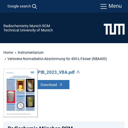
Menu
Google search
Radiochemistry Munich RCM
Technical University of Munich
Home
Instrumentarium
Verlorene Normalbeton-Abschirmung für 400-L-Fässer (NBA400)
PIB_2023_VBA.pdf
Download